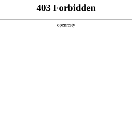
产品及服务
行业解决方案
合作伙伴
投资者关系
NO钱包数码的重要发展战略之一。NO钱包数码在遵从适用的国家和地区法律
、可持续、可信赖的网络安全与隐私保护保障体系，并积极地与有关政府
要性，致力于保护消费者、客户、供应商、合作伙伴、雇